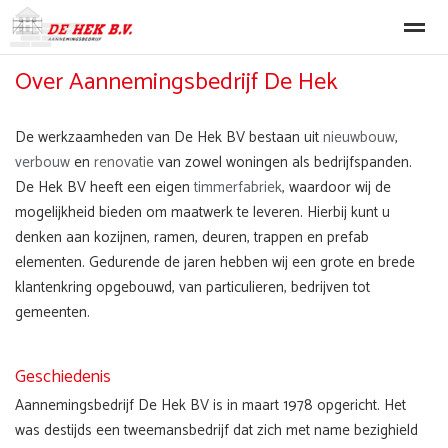
Over Aannemingsbedrijf De Hek
Nieuwbouw
Verbouw
Renovatie
Machinale Timmerwerke
De werkzaamheden van De Hek BV bestaan uit
nieuwbouw
,
verbouw
en
renovatie
van zowel woningen als bedrijfspanden.
Home
Nieuws
Bellen
E-mail
Lo
De Hek BV heeft een eigen
timmerfabriek
, waardoor wij de
mogelijkheid bieden om maatwerk te leveren. Hierbij kunt u
denken aan kozijnen, ramen, deuren, trappen en prefab
elementen. Gedurende de jaren hebben wij een grote en brede
klantenkring opgebouwd, van particulieren, bedrijven tot
gemeenten.
Geschiedenis
Aannemingsbedrijf De Hek BV is in maart 1978 opgericht. Het
was destijds een tweemansbedrijf dat zich met name bezighield