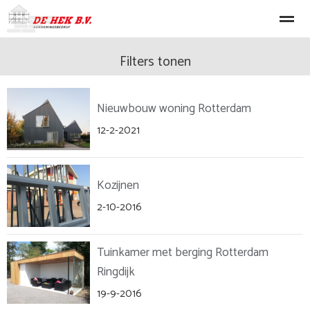
Nieuwbouw
Verbouw
Renovatie
Machinale Timmerwerke
Filters tonen
Nieuwbouw woning Rotterdam
Home
Nieuws
Bellen
E-mail
Lo
12-2-2021
Kozijnen
2-10-2016
Tuinkamer met berging Rotterdam
Ringdijk
19-9-2016