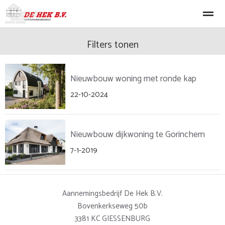
Nieuwbouw
Verbouw
Renovatie
Machinale Timmerwerke
Filters tonen
Nieuwbouw woning met ronde kap
Home
Nieuws
Bellen
E-mail
Lo
22-10-2024
Nieuwbouw dijkwoning te Gorinchem
7-1-2019
Aannemingsbedrijf De Hek B.V.
Bovenkerkseweg 50b
3381 KC
GIESSENBURG