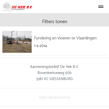
Nieuwbouw
Verbouw
Renovatie
Machinale Timmerwerke
Filters tonen
Fundering en vloeren te Vlaardingen
Home
Nieuws
Bellen
E-mail
Lo
1-3-2014
Aannemingsbedrijf De Hek B.V.
Bovenkerkseweg 50b
3381 KC
GIESSENBURG
Open desktopversie