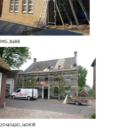
IMG_8488
20140430_140618